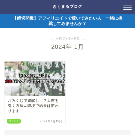
きくまるブログ
【締切間近】アフィリエイトで稼いでみたい人 一緒に挑
戦してみませんか？
― ARCHIVES ―
2024年 1月
おみくじで運試し！？大吉を
引く方法→環境で結果は変わ
ります
2024年1月15日
マインド