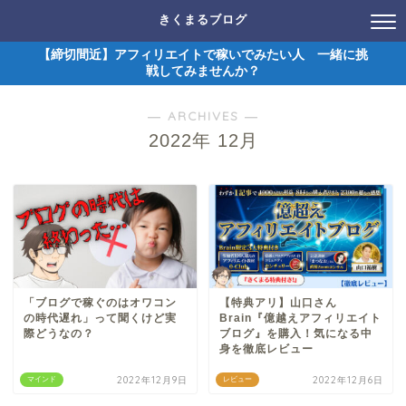
きくまるブログ
【締切間近】アフィリエイトで稼いでみたい人 一緒に挑
戦してみませんか？
― ARCHIVES ―
2022年 12月
「ブログで稼ぐのはオワコン
【特典アリ】山口さん
の時代遅れ」って聞くけど実
Brain『億越えアフィリエイト
際どうなの？
ブログ』を購入！気になる中
身を徹底レビュー
2022年12月9日
2022年12月6日
マインド
レビュー