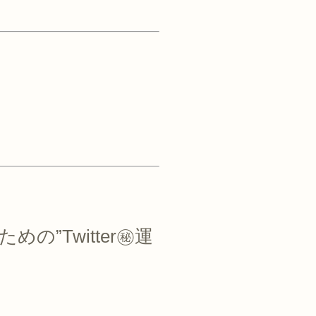
の”Twitter㊙運