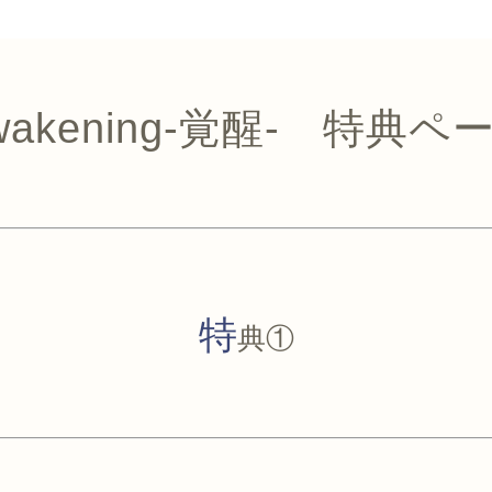
wakening-覚醒- 特典ペ
特
典①