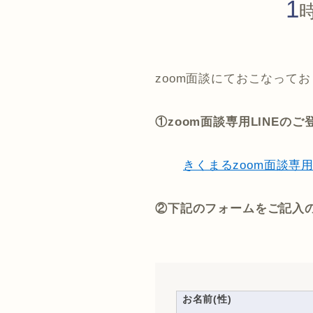
1
zoom面談にておこなって
①zoom面談専用LINEの
きくまるzoom面談専用
②下記のフォームをご記入
お名前(性)