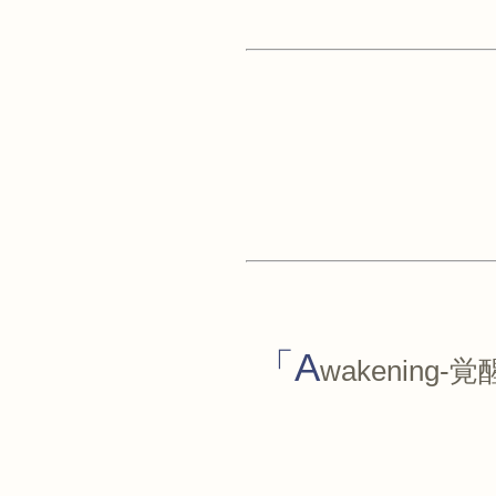
「A
wakenin