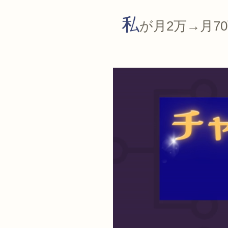
私
が月2万→月
動
画
プ
レ
ー
ヤ
ー