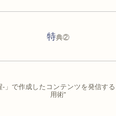
特
典②
g-覚醒-」で作成したコンテンツを発信するため
用術”