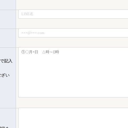
まで記入
ござい