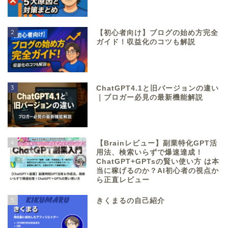
2
【初心者向け】ブログの始め方完全
ガイド！収益化のコツも解説
3
ChatGPT4.1と旧バージョンの違い
｜ブロガー必見の最新機能解説
4
【Brainレビュー】副業特化GPT活
用法、検索いらずで爆速達成！
ChatGPT+GPTsの賢い使い方 は本
当に稼げるのか？AI初心者の視点か
ら正直レビュー
5
きくまるの自己紹介