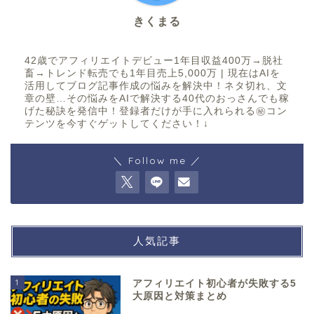
きくまる
42歳でアフィリエイトデビュー1年目収益400万→脱社
畜→トレンド転売でも1年目売上5,000万 | 現在はAIを
活用してブログ記事作成の悩みを解決中！ネタ切れ、文
章の壁…その悩みをAIで解決する40代のおっさんでも稼
げた秘訣を発信中！登録者だけが手に入れられる㊙コン
テンツを今すぐゲットしてください！↓
＼ Follow me ／
人気記事
1
アフィリエイト初心者が失敗する5
大原因と対策まとめ